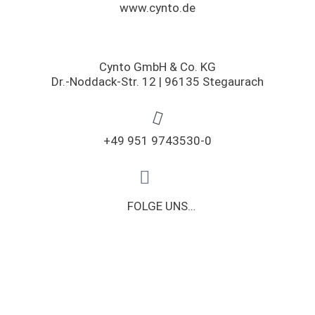
www.cynto.de
Cynto GmbH & Co. KG
Dr.-Noddack-Str. 12 | 96135 Stegaurach
+49 951 9743530-0​
I
S
o
n
FOLGE UNS…
c
s
i
t
a
a
l
_
g
f