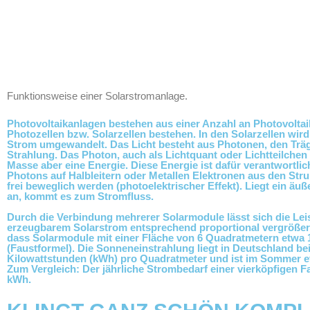
Skip
content
to
content
Funktionsweise einer Solarstromanlage.
Photovoltaikanlagen bestehen aus einer Anzahl an Photovolta
Photozellen bzw. Solarzellen bestehen. In den Solarzellen wird
Strom umgewandelt. Das Licht besteht aus Photonen, den Trä
Strahlung. Das Photon, auch als Lichtquant oder Lichtteilchen
Masse aber eine Energie. Diese Energie ist dafür verantwortlic
Photons auf Halbleitern oder Metallen Elektronen aus den Str
frei beweglich werden (photoelektrischer Effekt). Liegt ein äu
an, kommt es zum Stromfluss.
Durch die Verbindung mehrerer
Solarmodule
lässt sich die Le
erzeugbarem Solarstrom entsprechend proportional vergröße
dass Solarmodule mit einer Fläche von 6 Quadratmetern etwa
(Faustformel). Die Sonneneinstrahlung liegt in Deutschland bei
Kilowattstunden (kWh) pro Quadratmeter und ist im Sommer et
Zum Vergleich: Der jährliche Strombedarf einer vierköpfigen Fam
kWh.