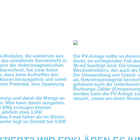
ik-Modulen, die wiederum aus
Die PV-Anlage sollte so dimen
 das einfallende Sonnenlicht in
deckt, im vorliegenden Fall al
gern der elektromagnetischen
36 m2 benötigt wird. Die Umw
 bezeichnet, hat zwar keine
Wechselrichters, der auch als 
h, dass beim Auftreffen des
Die Umwandlung von Gleich- in
ukturen herausgelöst und somit
als Netzeinspeisegerät bezei
ßeres Potential, eine Spannung
gehörent auch die Unterkonstru
Richtungs-Zähler (Einspeisung
werden kann die PV-Anlage z
istung und damit die Menge an
steuert, sowie um einen Strom
rn. Man kann davon ausgehen,
 1 kWp erzeugen können
 jährlich etwa 1.000
wa 5-mal höher als im Winter.
ilie liegt im Schnitt bei 4.500