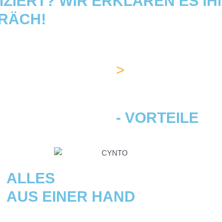
ZIERT? WIR ERKLÄREN ES IH
RÄCH!
>
INFO@CYNT
- VORTEILE
ALLES
AUS EINER HAND
von Planung bis Service